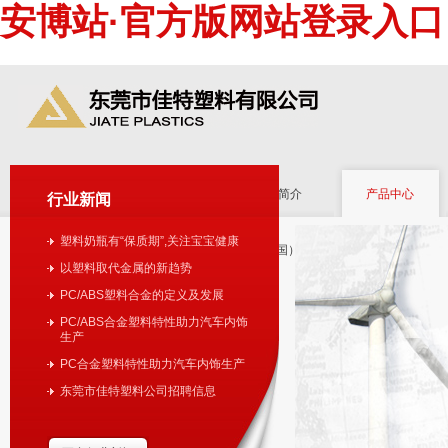
安博站·官方版网站登录入口
安博站·官方版网站登录入口
公司简介
产品中心
行业新闻
塑料奶瓶有“保质期”,关注宝宝健康
安博站·官方版网站登录入口-安博ANBO（中国）
以塑料取代金属的新趋势
PC/ABS塑料合金的定义及发展
PC/ABS合金塑料特性助力汽车内饰
生产
PC合金塑料特性助力汽车内饰生产
东莞市佳特塑料公司招聘信息