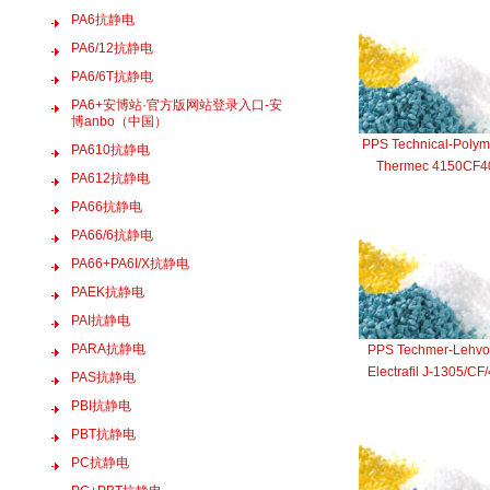
PA6抗静电
PA6/12抗静电
PA6/6T抗静电
PA6+安博站·官方版网站登录入口-安
博anbo（中国）
PPS Technical-Polym
PA610抗静电
Thermec 4150CF4
PA612抗静电
PA66抗静电
PA66/6抗静电
PA66+PA6I/X抗静电
PAEK抗静电
PAI抗静电
PARA抗静电
PPS Techmer-Lehvo
Electrafil J-1305/CF
PAS抗静电
PBI抗静电
PBT抗静电
PC抗静电