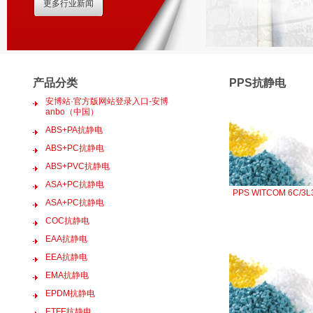
更多行业新闻
产品分类
PPS抗静电
安博站·官方版网站登录入口-安博
anbo（中国）
ABS+PA抗静电
ABS+PC抗静电
ABS+PVC抗静电
ASA+PC抗静电
PPS WITCOM 6C/3L
ASA+PC抗静电
COC抗静电
EAA抗静电
EEA抗静电
EMA抗静电
EPDM抗静电
ETFE抗静电