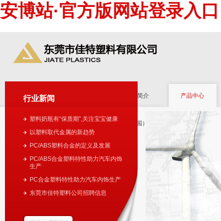
安博站·官方版网站登录入口
安博站·官方版网站登录入口
公司简介
产品中心
行业新闻
塑料奶瓶有“保质期”,关注宝宝健康
安博站·官方版网站登录入口-安博ANBO（中国）
以塑料取代金属的新趋势
PC/ABS塑料合金的定义及发展
PC/ABS合金塑料特性助力汽车内饰
生产
PC合金塑料特性助力汽车内饰生产
东莞市佳特塑料公司招聘信息