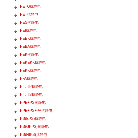
PETG抗静电
PET抗静电
PES抗静电
PEI抗静电
PEEK抗静电
PEBA抗静电
PEK抗静电
PEKEKK抗静电
PEKK抗静电
PFA抗静电
PI，TP抗静电
PI，TS抗静电
PPE+PS抗静电
PPE+PS+PA抗静电
PS(EPS)抗静电
PS(GPPS)抗静电
PS(HIPS)抗静电