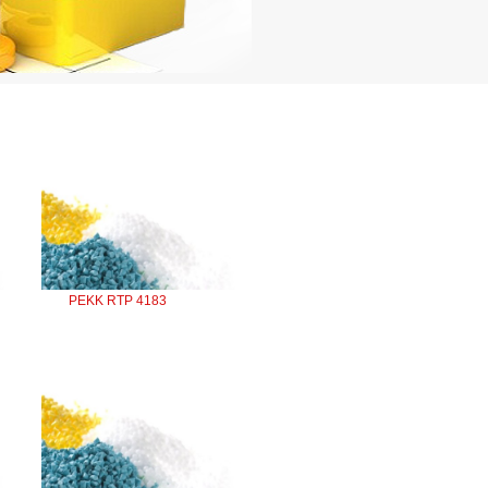
PEKK RTP 4183