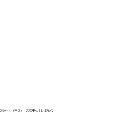
博anbo（中国）
|
文档中心
|
管理站点