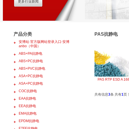
更多行业新闻
产品分类
PAS抗静电
安博站·官方版网站登录入口-安博
anbo（中国）
ABS+PA抗静电
ABS+PC抗静电
ABS+PVC抗静电
ASA+PC抗静电
PAS RTP ESD A 16
ASA+PC抗静电
COC抗静电
共有信息
3
条 共有
1
页
EAA抗静电
EEA抗静电
EMA抗静电
EPDM抗静电
ETFE抗静电