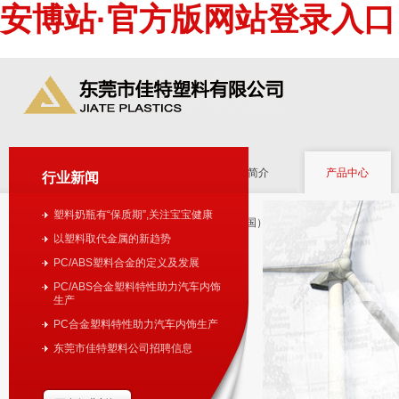
安博站·官方版网站登录入口
安博站·官方版网站登录入口
公司简介
产品中心
行业新闻
塑料奶瓶有“保质期”,关注宝宝健康
安博站·官方版网站登录入口-安博ANBO（中国）
以塑料取代金属的新趋势
PC/ABS塑料合金的定义及发展
PC/ABS合金塑料特性助力汽车内饰
生产
PC合金塑料特性助力汽车内饰生产
东莞市佳特塑料公司招聘信息