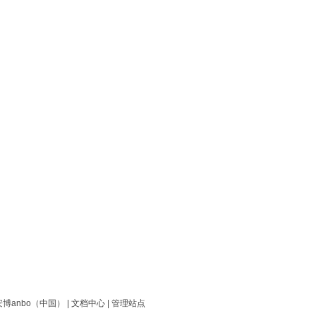
博anbo（中国）
|
文档中心
|
管理站点