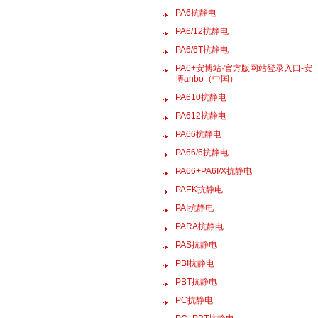
PA6抗静电
PA6/12抗静电
PA6/6T抗静电
PA6+安博站·官方版网站登录入口-安
博anbo（中国）
PA610抗静电
PA612抗静电
PA66抗静电
PA66/6抗静电
PA66+PA6I/X抗静电
PAEK抗静电
PAI抗静电
PARA抗静电
PAS抗静电
PBI抗静电
PBT抗静电
PC抗静电