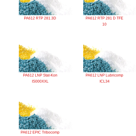
PA612 RTP 281.3D
PA612 RTP 281 D TFE
10
PA612 LNP Stat-Kon
PA612 LNP Lubricomp
IS000XXL
ICL34
PA612 EPIC Tribocomp