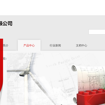
司简介
产品中心
行业新闻
文档中心
（中国）