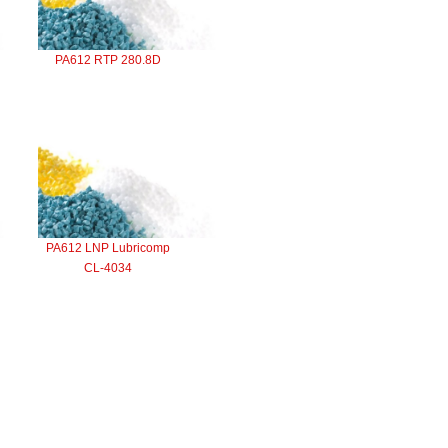
PA612 RTP 280.8D
PA612 LNP Lubricomp
CL-4034