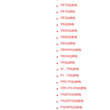
PETG抗静电
PET抗静电
PES抗静电
PEI抗静电
PEEK抗静电
PEBA抗静电
PEK抗静电
PEKEKK抗静电
PEKK抗静电
PFA抗静电
PI，TP抗静电
PI，TS抗静电
PPE+PS抗静电
PPE+PS+PA抗静电
PS(EPS)抗静电
PS(GPPS)抗静电
PS(HIPS)抗静电