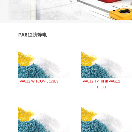
PA612抗静电
PA612 WITCOM 6C/3L3
PA612 TP HiFill PA6/12
CF30