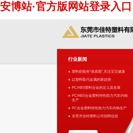
安博站·官方版网站登录入口
安博站·官方版网站登录入口
公
行业新闻
塑料奶瓶有“保质期”,关注宝宝健康
安博站·官方版网站登录入口-安博ANBO
以塑料取代金属的新趋势
PC/ABS塑料合金的定义及发展
PC/ABS合金塑料特性助力汽车内饰
生产
PC合金塑料特性助力汽车内饰生产
东莞市佳特塑料公司招聘信息