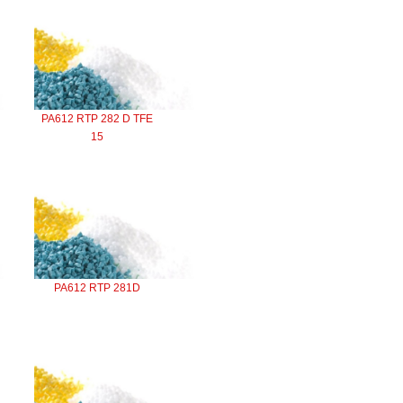
PA612 RTP 282 D TFE
15
PA612 RTP 281D