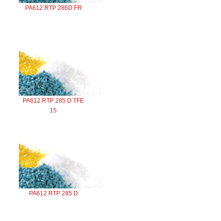
PA612 RTP 286D FR
PA612 RTP 285 D TFE
15
PA612 RTP 285 D