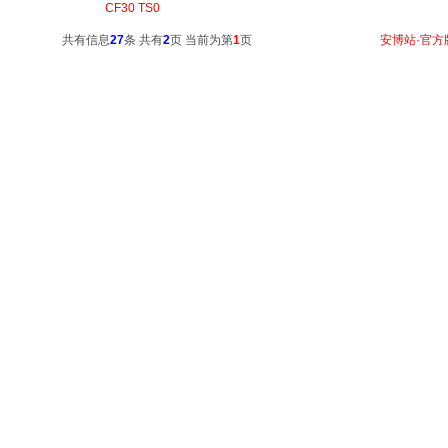
CF30 TS0
共有信息
27
条 共有
2
页 当前为第
1
页
安博站·官