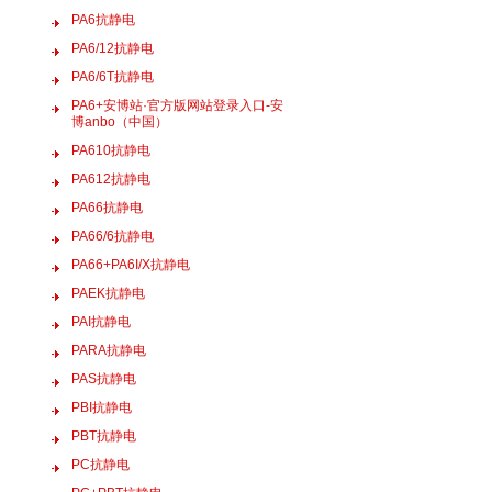
PA6抗静电
PA6/12抗静电
PA6/6T抗静电
PA6+安博站·官方版网站登录入口-安
博anbo（中国）
PA610抗静电
PA612抗静电
PA66抗静电
PA66/6抗静电
PA66+PA6I/X抗静电
PAEK抗静电
PAI抗静电
PARA抗静电
PAS抗静电
PBI抗静电
PBT抗静电
PC抗静电