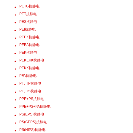
PETG抗静电
PET抗静电
PES抗静电
PEI抗静电
PEEK抗静电
PEBA抗静电
PEK抗静电
PEKEKK抗静电
PEKK抗静电
PFA抗静电
PI，TP抗静电
PI，TS抗静电
PPE+PS抗静电
PPE+PS+PA抗静电
PS(EPS)抗静电
PS(GPPS)抗静电
PS(HIPS)抗静电