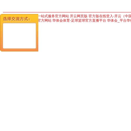
好博·体育-好博（中国）一站式服务官方网站
开云网页版·官方版在线登入-开云（中
体育综合登录入口(中国)官方网站
华体会体育-足球篮球官方直播平台
华体会_平台
国）