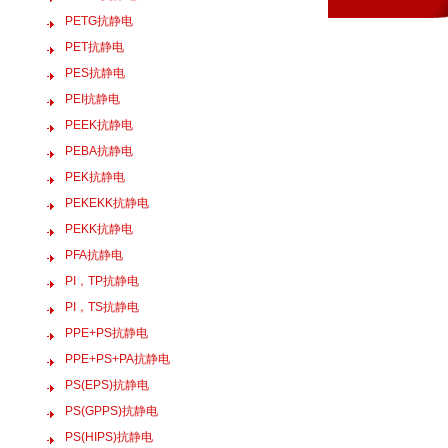
PETG抗静电
PET抗静电
PES抗静电
PEI抗静电
PEEK抗静电
PEBA抗静电
PEK抗静电
PEKEKK抗静电
PEKK抗静电
PFA抗静电
PI，TP抗静电
PI，TS抗静电
PPE+PS抗静电
PPE+PS+PA抗静电
PS(EPS)抗静电
PS(GPPS)抗静电
PS(HIPS)抗静电