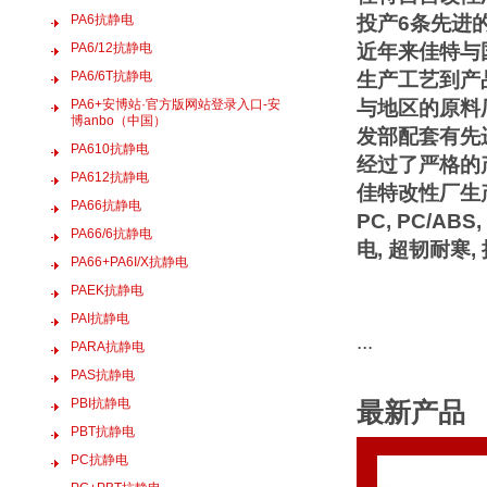
PA6抗静电
投产6条先进
PA6/12抗静电
近年来佳特与
PA6/6T抗静电
生产工艺到产品
PA6+安博站·官方版网站登录入口-安
与地区的原料
博anbo（中国）
发部配套有先
PA610抗静电
经过了严格的
PA612抗静电
佳特改性厂生产的产
PA66抗静电
PC, PC/ABS,
PA66/6抗静电
电, 超韧耐寒
PA66+PA6I/X抗静电
PAEK抗静电
PAI抗静电
...
PARA抗静电
PAS抗静电
PBI抗静电
最新产品
PBT抗静电
PC抗静电