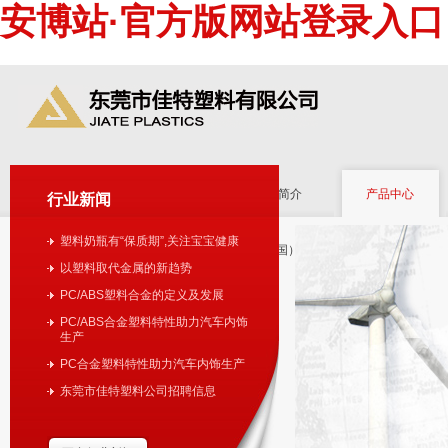
安博站·官方版网站登录入口
安博站·官方版网站登录入口
公司简介
产品中心
行业新闻
塑料奶瓶有“保质期”,关注宝宝健康
安博站·官方版网站登录入口-安博ANBO（中国）
以塑料取代金属的新趋势
PC/ABS塑料合金的定义及发展
PC/ABS合金塑料特性助力汽车内饰
生产
PC合金塑料特性助力汽车内饰生产
东莞市佳特塑料公司招聘信息