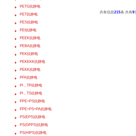
PETG抗静电
共有信息
215
条 共有
9
PET抗静电
PES抗静电
PEI抗静电
PEEK抗静电
PEBA抗静电
PEK抗静电
PEKEKK抗静电
PEKK抗静电
PFA抗静电
PI，TP抗静电
PI，TS抗静电
PPE+PS抗静电
PPE+PS+PA抗静电
PS(EPS)抗静电
PS(GPPS)抗静电
PS(HIPS)抗静电