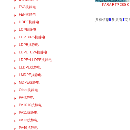
PARA RTP 285 K
EVA抗静电
FEP抗静电
共有信息
5
条 共有
1
页
HDPE抗静电
LCP抗静电
LCP+PPS抗静电
LDPE抗静电
LDPE+EVA抗静电
LDPE+LLDPE抗静电
LLDPE抗静电
LMDPE抗静电
MDPE抗静电
Other抗静电
PA抗静电
PA1010抗静电
PA11抗静电
PA12抗静电
PA46抗静电