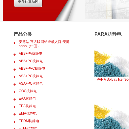
更多行业新闻
产品分类
PARA抗静电
安博站·官方版网站登录入口-安博
anbo（中国）
ABS+PA抗静电
ABS+PC抗静电
ABS+PVC抗静电
ASA+PC抗静电
PARA Solvay Ixef 3
ASA+PC抗静电
COC抗静电
EAA抗静电
EEA抗静电
EMA抗静电
EPDM抗静电
ETFE抗静电