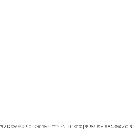
·官方版网站登录入口
|
公司简介
|
产品中心
|
行业新闻
|
安博站·官方版网站登录入口-安