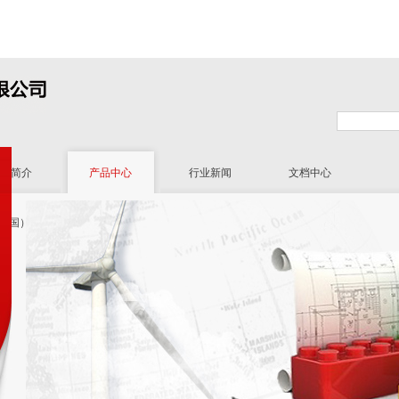
司简介
产品中心
行业新闻
文档中心
（中国）