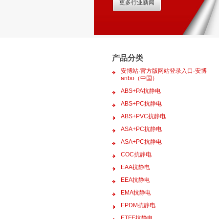
更多行业新闻
产品分类
安博站·官方版网站登录入口-安博
anbo（中国）
ABS+PA抗静电
ABS+PC抗静电
ABS+PVC抗静电
ASA+PC抗静电
ASA+PC抗静电
COC抗静电
EAA抗静电
EEA抗静电
EMA抗静电
EPDM抗静电
ETFE抗静电