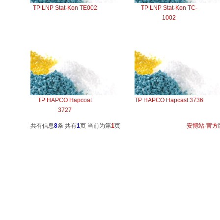
TP LNP Stat-Kon TE002
TP LNP Stat-Kon TC-
1002
TP HAPCO Hapcoat
TP HAPCO Hapcast 3736
3727
共有信息
8
条 共有
1
页 当前为第
1
页
安博站·官