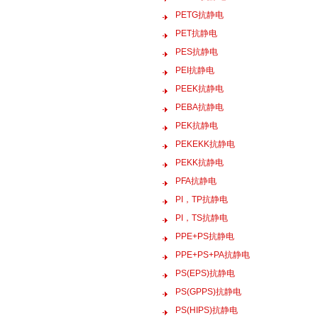
PETG抗静电
PET抗静电
PES抗静电
PEI抗静电
PEEK抗静电
PEBA抗静电
PEK抗静电
PEKEKK抗静电
PEKK抗静电
PFA抗静电
PI，TP抗静电
PI，TS抗静电
PPE+PS抗静电
PPE+PS+PA抗静电
PS(EPS)抗静电
PS(GPPS)抗静电
PS(HIPS)抗静电