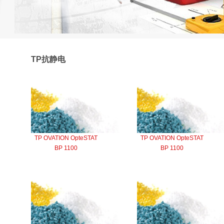
TP抗静电
TP OVATION OpteSTAT
TP OVATION OpteSTAT
BP 1100
BP 1100