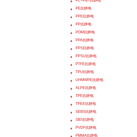
PC+PBT抗静电
PE抗静电
PPE抗静电
PP抗静电
POM抗静电
PPA抗静电
PPS抗静电
PPSU抗静电
PTFE抗静电
TPU抗静电
UHMWPE抗静电
XLPE抗静电
TPE抗静电
TPEE抗静电
SEBS抗静电
SBS抗静电
PVDF抗静电
PMMA抗静电