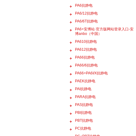
PA6抗静电
PA6/12抗静电
PA6/6T抗静电
PA6+安博站·官方版网站登录入口-安
博anbo（中国）
PA610抗静电
PA612抗静电
PA66抗静电
PA66/6抗静电
PA66+PA6I/X抗静电
PAEK抗静电
PAI抗静电
PARA抗静电
PAS抗静电
PBI抗静电
PBT抗静电
PC抗静电