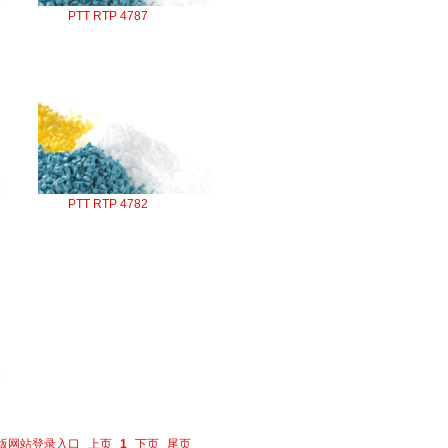
PTT RTP 4787
PTT RTP 4782
方版网站登录入口
上页
1
下页
尾页