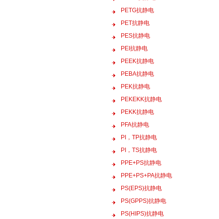
PETG抗静电
PET抗静电
PES抗静电
PEI抗静电
PEEK抗静电
PEBA抗静电
PEK抗静电
PEKEKK抗静电
PEKK抗静电
PFA抗静电
PI，TP抗静电
PI，TS抗静电
PPE+PS抗静电
PPE+PS+PA抗静电
PS(EPS)抗静电
PS(GPPS)抗静电
PS(HIPS)抗静电