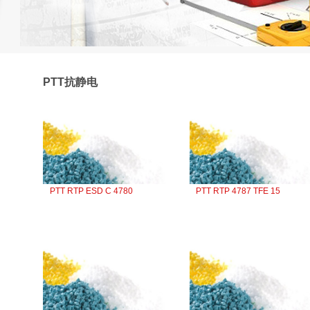
PTT抗静电
PTT RTP ESD C 4780
PTT RTP 4787 TFE 15