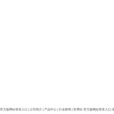
·官方版网站登录入口
|
公司简介
|
产品中心
|
行业新闻
|
安博站·官方版网站登录入口-安