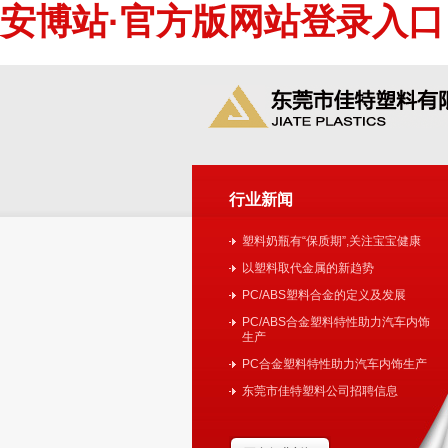
安博站·官方版网站登录入口
安博站·官方版网站登录入口
公
行业新闻
塑料奶瓶有“保质期”,关注宝宝健康
安博站·官方版网站登录入口-安博ANBO
以塑料取代金属的新趋势
PC/ABS塑料合金的定义及发展
PC/ABS合金塑料特性助力汽车内饰
生产
PC合金塑料特性助力汽车内饰生产
东莞市佳特塑料公司招聘信息