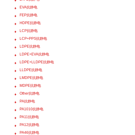
EVA抗静电
FEP抗静电
HDPE抗静电
LCP抗静电
LCP+PPS抗静电
LDPE抗静电
LDPE+EVA抗静电
LDPE+LLDPE抗静电
LLDPE抗静电
LMDPE抗静电
MDPE抗静电
Other抗静电
PA抗静电
PA1010抗静电
PA11抗静电
PA12抗静电
PA46抗静电