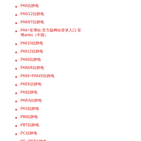
PA6抗静电
PA6/12抗静电
PA6/6T抗静电
PA6+安博站·官方版网站登录入口-安
博anbo（中国）
PA610抗静电
PA612抗静电
PA66抗静电
PA66/6抗静电
PA66+PA6I/X抗静电
PAEK抗静电
PAI抗静电
PARA抗静电
PAS抗静电
PBI抗静电
PBT抗静电
PC抗静电