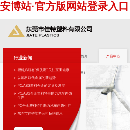
安博站·官方版网站登录入口
安博站·官方版网站登录入口
公司简介
产品中心
行业新闻
塑料奶瓶有“保质期”,关注宝宝健康
安博站·官方版网站登录入口-安博ANBO（中国）
以塑料取代金属的新趋势
PC/ABS塑料合金的定义及发展
PC/ABS合金塑料特性助力汽车内饰
生产
PC合金塑料特性助力汽车内饰生产
东莞市佳特塑料公司招聘信息