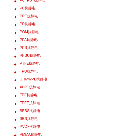
PC+PBT抗静电
PE抗静电
PPE抗静电
PP抗静电
POM抗静电
PPA抗静电
PPS抗静电
PPSU抗静电
PTFE抗静电
TPU抗静电
UHMWPE抗静电
XLPE抗静电
TPE抗静电
TPEE抗静电
SEBS抗静电
SBS抗静电
PVDF抗静电
PMMA抗静电