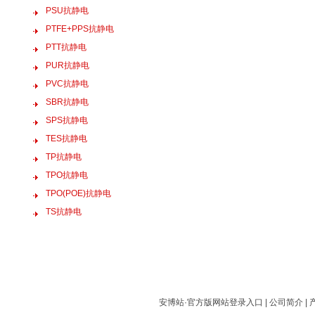
PSU抗静电
PTFE+PPS抗静电
PTT抗静电
PUR抗静电
PVC抗静电
SBR抗静电
SPS抗静电
TES抗静电
TP抗静电
TPO抗静电
TPO(POE)抗静电
TS抗静电
安博站·官方版网站登录入口
|
公司简介
|