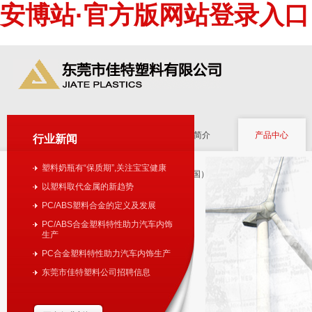
安博站·官方版网站登录入口
安博站·官方版网站登录入口
公司简介
产品中心
行业新闻
塑料奶瓶有“保质期”,关注宝宝健康
安博站·官方版网站登录入口-安博ANBO（中国）
以塑料取代金属的新趋势
PC/ABS塑料合金的定义及发展
PC/ABS合金塑料特性助力汽车内饰
生产
PC合金塑料特性助力汽车内饰生产
东莞市佳特塑料公司招聘信息