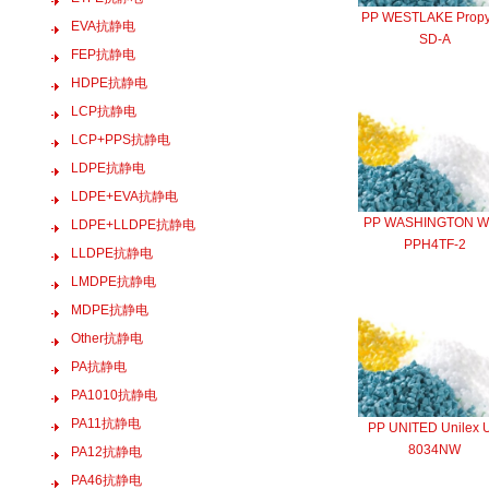
PP WESTLAKE Propy
EVA抗静电
SD-A
FEP抗静电
HDPE抗静电
LCP抗静电
LCP+PPS抗静电
LDPE抗静电
LDPE+EVA抗静电
PP WASHINGTON 
LDPE+LLDPE抗静电
PPH4TF-2
LLDPE抗静电
LMDPE抗静电
MDPE抗静电
Other抗静电
PA抗静电
PA1010抗静电
PA11抗静电
PP UNITED Unilex 
8034NW
PA12抗静电
PA46抗静电