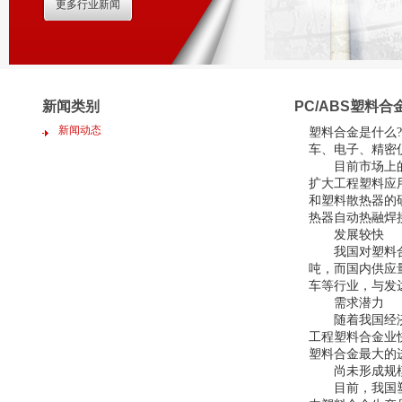
更多行业新闻
新闻类别
PC/ABS塑料
新闻动态
塑料合金是什么
车、电子、精密
目前市场上的采
扩大工程塑料应
和塑料散热器的
热器自动热融焊
发展较快
我国对塑料合金
吨，而国内供应
车等行业，与发
需求潜力
随着我国经济的
工程塑料合金业快
塑料合金最大的
尚未形成规
目前，我国塑料