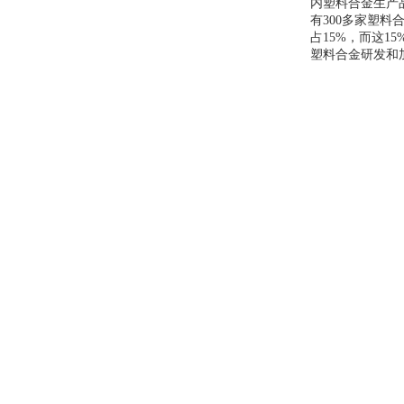
内塑料合金生产
有300多家塑料
占15%，而这
塑料合金研发和