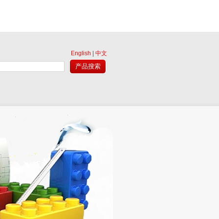
English
|
中文