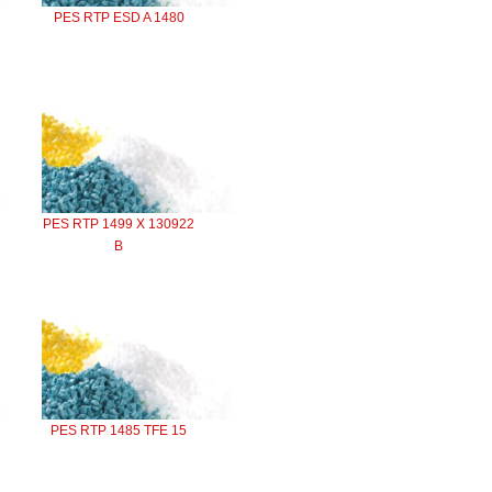
PES RTP ESD A 1480
PES RTP 1499 X 130922
B
PES RTP 1485 TFE 15