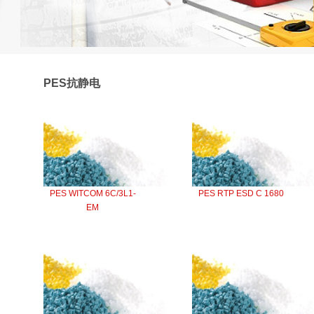
PES抗静电
PES WITCOM 6C/3L1-
PES RTP ESD C 1680
EM