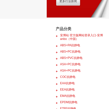
更多行业新闻
产品分类
安博站·官方版网站登录入口-安博
anbo（中国）
ABS+PA抗静电
ABS+PC抗静电
ABS+PVC抗静电
ASA+PC抗静电
ASA+PC抗静电
COC抗静电
EAA抗静电
EEA抗静电
EMA抗静电
EPDM抗静电
ETFE抗静电