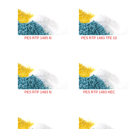
PES RTP 1485 N
PES RTP 1483 TFE 10
PES RTP 1483 N
PES RTP 1483 HEC