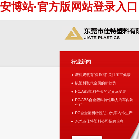
安博站·官方版网站登录入口
安博站·官方版网站登录入口
公
行业新闻
塑料奶瓶有“保质期”,关注宝宝健康
安博站·官方版网站登录入口-安博ANBO
以塑料取代金属的新趋势
PC/ABS塑料合金的定义及发展
PC/ABS合金塑料特性助力汽车内饰
生产
PC合金塑料特性助力汽车内饰生产
东莞市佳特塑料公司招聘信息