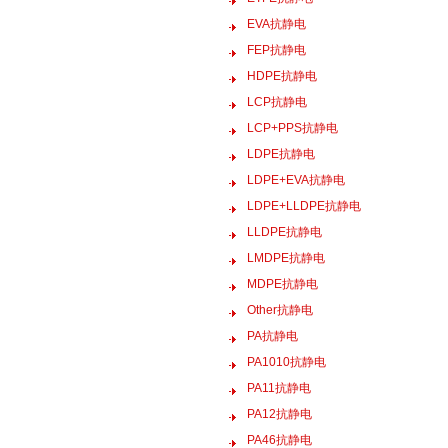
EVA抗静电
FEP抗静电
HDPE抗静电
LCP抗静电
LCP+PPS抗静电
LDPE抗静电
LDPE+EVA抗静电
LDPE+LLDPE抗静电
LLDPE抗静电
LMDPE抗静电
MDPE抗静电
Other抗静电
PA抗静电
PA1010抗静电
PA11抗静电
PA12抗静电
PA46抗静电