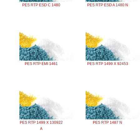
PES RTP ESD C 1480
PES RTP ESD A 1480 N
PES RTP EMI 1461
PES RTP 1499 X 92453
PES RTP 1499 X 130922
PES RTP 1487 N
A