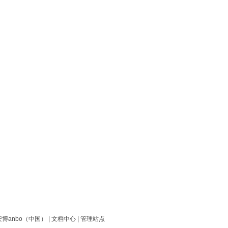
博anbo（中国）
|
文档中心
|
管理站点