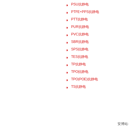
PSU抗静电
PTFE+PPS抗静电
PTT抗静电
PUR抗静电
PVC抗静电
SBR抗静电
SPS抗静电
TES抗静电
TP抗静电
TPO抗静电
TPO(POE)抗静电
TS抗静电
安博站