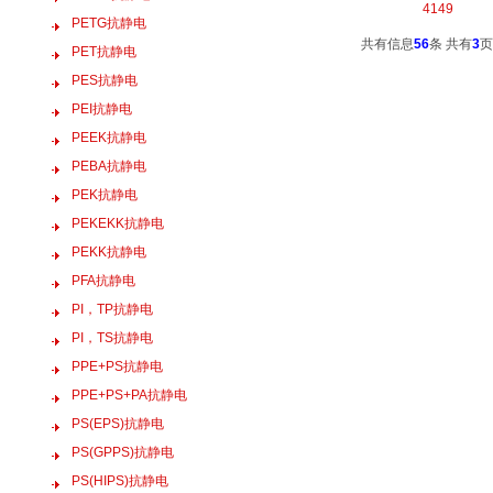
4149
PETG抗静电
共有信息
56
条 共有
3
页
PET抗静电
PES抗静电
PEI抗静电
PEEK抗静电
PEBA抗静电
PEK抗静电
PEKEKK抗静电
PEKK抗静电
PFA抗静电
PI，TP抗静电
PI，TS抗静电
PPE+PS抗静电
PPE+PS+PA抗静电
PS(EPS)抗静电
PS(GPPS)抗静电
PS(HIPS)抗静电