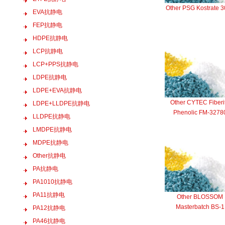
Other PSG Kostrate 
EVA抗静电
FEP抗静电
HDPE抗静电
LCP抗静电
LCP+PPS抗静电
LDPE抗静电
LDPE+EVA抗静电
Other CYTEC Fiberi
LDPE+LLDPE抗静电
Phenolic FM-3278
LLDPE抗静电
LMDPE抗静电
MDPE抗静电
Other抗静电
PA抗静电
PA1010抗静电
PA11抗静电
Other BLOSSOM
Masterbatch BS-1
PA12抗静电
PA46抗静电