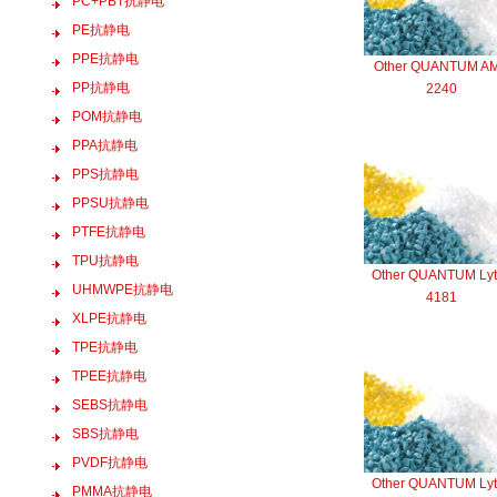
PC+PBT抗静电
PE抗静电
PPE抗静电
Other QUANTUM A
PP抗静电
2240
POM抗静电
PPA抗静电
PPS抗静电
PPSU抗静电
PTFE抗静电
TPU抗静电
Other QUANTUM Lyt
UHMWPE抗静电
4181
XLPE抗静电
TPE抗静电
TPEE抗静电
SEBS抗静电
SBS抗静电
PVDF抗静电
Other QUANTUM Lyt
PMMA抗静电