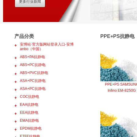
更多行业新闻
产品分类
PPE+PS抗静电
安博站·官方版网站登录入口-安博
anbo（中国）
ABS+PA抗静电
ABS+PC抗静电
ABS+PVC抗静电
ASA+PC抗静电
PPE+PS SAMSUN
ASA+PC抗静电
Infino EM-8250G
COC抗静电
EAA抗静电
EEA抗静电
EMA抗静电
EPDM抗静电
ETFE抗静电