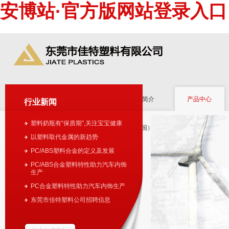
安博站·官方版网站登录入口
安博站·官方版网站登录入口
公司简介
产品中心
行业新闻
塑料奶瓶有“保质期”,关注宝宝健康
安博站·官方版网站登录入口-安博ANBO（中国）
以塑料取代金属的新趋势
PC/ABS塑料合金的定义及发展
PC/ABS合金塑料特性助力汽车内饰
生产
PC合金塑料特性助力汽车内饰生产
东莞市佳特塑料公司招聘信息