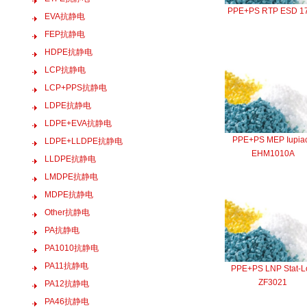
PPE+PS RTP ESD 1
EVA抗静电
FEP抗静电
HDPE抗静电
LCP抗静电
LCP+PPS抗静电
LDPE抗静电
LDPE+EVA抗静电
PPE+PS MEP Iupia
LDPE+LLDPE抗静电
EHM1010A
LLDPE抗静电
LMDPE抗静电
MDPE抗静电
Other抗静电
PA抗静电
PA1010抗静电
PA11抗静电
PPE+PS LNP Stat-L
ZF3021
PA12抗静电
PA46抗静电