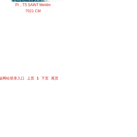
PI，TS SAINT Meldin
7021 CM
方版网站登录入口
上页
1
下页
尾页