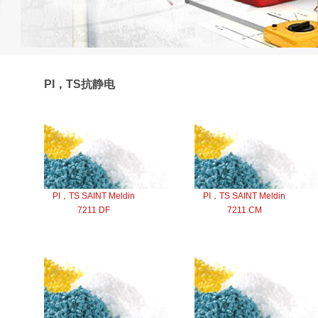
PI，TS抗静电
PI，TS SAINT Meldin
PI，TS SAINT Meldin
7211 DF
7211 CM