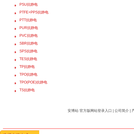
PSU抗静电
PTFE+PPS抗静电
PTT抗静电
PUR抗静电
PVC抗静电
SBR抗静电
SPS抗静电
TES抗静电
TP抗静电
TPO抗静电
TPO(POE)抗静电
TS抗静电
安博站·官方版网站登录入口
|
公司简介
|