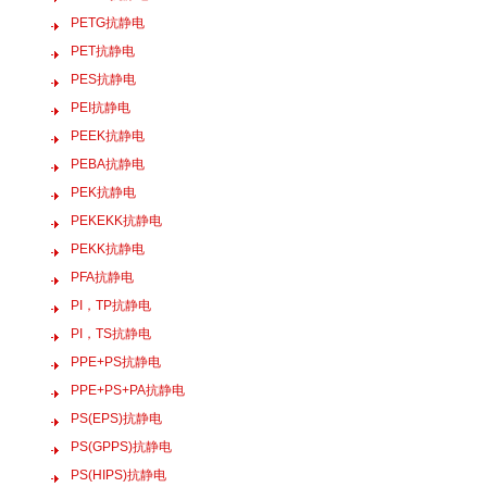
PETG抗静电
PET抗静电
PES抗静电
PEI抗静电
PEEK抗静电
PEBA抗静电
PEK抗静电
PEKEKK抗静电
PEKK抗静电
PFA抗静电
PI，TP抗静电
PI，TS抗静电
PPE+PS抗静电
PPE+PS+PA抗静电
PS(EPS)抗静电
PS(GPPS)抗静电
PS(HIPS)抗静电