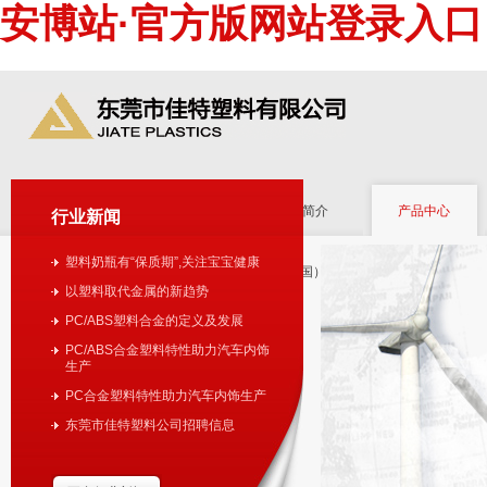
安博站·官方版网站登录入口
安博站·官方版网站登录入口
公司简介
产品中心
行业新闻
塑料奶瓶有“保质期”,关注宝宝健康
安博站·官方版网站登录入口-安博ANBO（中国）
以塑料取代金属的新趋势
PC/ABS塑料合金的定义及发展
PC/ABS合金塑料特性助力汽车内饰
生产
PC合金塑料特性助力汽车内饰生产
东莞市佳特塑料公司招聘信息