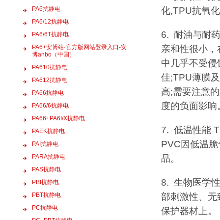
PA6抗静电
化,TPU抗氧
PA6/12抗静电
6. 耐油与
PA6/6T抗静电
PA6+安博站·官方版网站登录入口-安
亲和性很小，
博anbo（中国）
中几乎不受侵
PA610抗静电
佳;TPU薄
PA612抗静电
高;需要注意
PA66抗静电
度的负面影响
PA66/6抗静电
PA66+PA6I/X抗静电
7. 低温性能
PAEK抗静电
PVC因低温
PAI抗静电
PARA抗静电
品。
PAS抗静电
8. 生物医
PBI抗静电
PBT抗静电
部刺激性、无
PC抗静电
保护器材上。