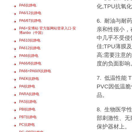
PA6抗静电
化,TPU抗氧
PA6/12抗静电
6. 耐油与
PA6/6T抗静电
PA6+安博站·官方版网站登录入口-安
亲和性很小，
博anbo（中国）
中几乎不受侵
PA610抗静电
佳;TPU薄
PA612抗静电
高;需要注意
PA66抗静电
度的负面影响
PA66/6抗静电
PA66+PA6I/X抗静电
7. 低温性能
PAEK抗静电
PVC因低温
PAI抗静电
PARA抗静电
品。
PAS抗静电
8. 生物医
PBI抗静电
PBT抗静电
部刺激性、无
PC抗静电
保护器材上。