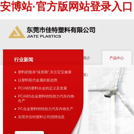
安博站·官方版网站登录入口
安博站·官方版网站登录入口
公司简介
产品中心
行业新闻
塑料奶瓶有“保质期”,关注宝宝健康
安博站·官方版网站登录入口-安博ANBO（中国）
以塑料取代金属的新趋势
PC/ABS塑料合金的定义及发展
PC/ABS合金塑料特性助力汽车内饰
生产
PC合金塑料特性助力汽车内饰生产
东莞市佳特塑料公司招聘信息