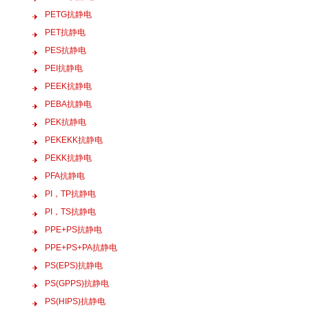
PETG抗静电
PET抗静电
PES抗静电
PEI抗静电
PEEK抗静电
PEBA抗静电
PEK抗静电
PEKEKK抗静电
PEKK抗静电
PFA抗静电
PI，TP抗静电
PI，TS抗静电
PPE+PS抗静电
PPE+PS+PA抗静电
PS(EPS)抗静电
PS(GPPS)抗静电
PS(HIPS)抗静电