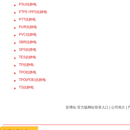
PSU抗静电
PTFE+PPS抗静电
PTT抗静电
PUR抗静电
PVC抗静电
SBR抗静电
SPS抗静电
TES抗静电
TP抗静电
TPO抗静电
TPO(POE)抗静电
TS抗静电
安博站·官方版网站登录入口
|
公司简介
|