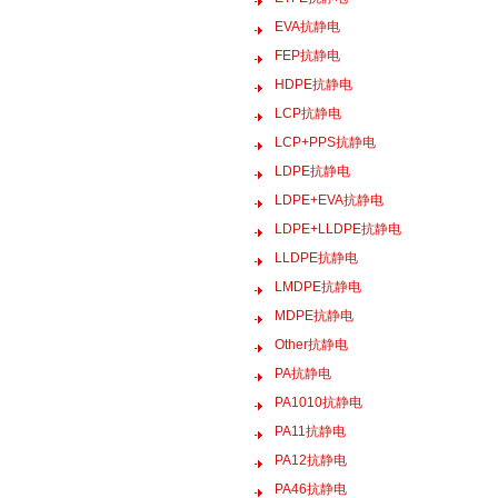
EVA抗静电
FEP抗静电
HDPE抗静电
LCP抗静电
LCP+PPS抗静电
LDPE抗静电
LDPE+EVA抗静电
LDPE+LLDPE抗静电
LLDPE抗静电
LMDPE抗静电
MDPE抗静电
Other抗静电
PA抗静电
PA1010抗静电
PA11抗静电
PA12抗静电
PA46抗静电