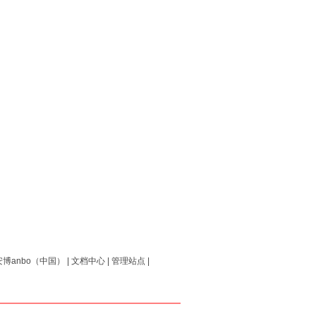
博anbo（中国）
|
文档中心
|
管理站点
|