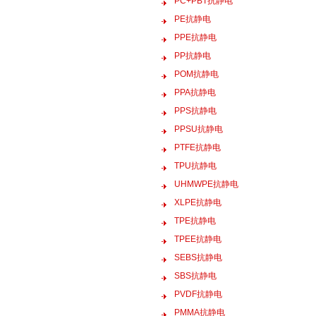
PC+PBT抗静电
PE抗静电
PPE抗静电
PP抗静电
POM抗静电
PPA抗静电
PPS抗静电
PPSU抗静电
PTFE抗静电
TPU抗静电
UHMWPE抗静电
XLPE抗静电
TPE抗静电
TPEE抗静电
SEBS抗静电
SBS抗静电
PVDF抗静电
PMMA抗静电