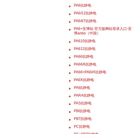
PA6抗静电
PA6/12抗静电
PA6/6T抗静电
PA6+安博站·官方版网站登录入口-安
博anbo（中国）
PA610抗静电
PA612抗静电
PA66抗静电
PA66/6抗静电
PA66+PA6I/X抗静电
PAEK抗静电
PAI抗静电
PARA抗静电
PAS抗静电
PBI抗静电
PBT抗静电
PC抗静电