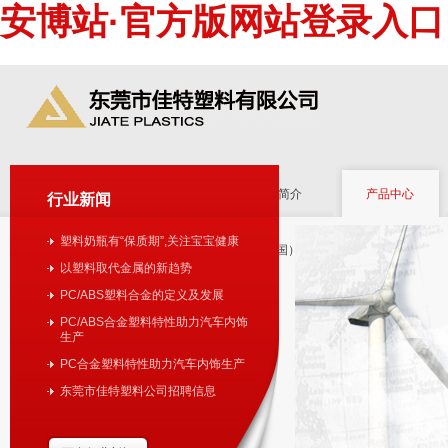
安博站·官方版网站登录入口
安博站·官方版网站登录入口
公司简介
产品中心
行业新闻
塑料奶瓶有“保质期”,关注宝宝健康
安博站·官方版网站登录入口-安博ANBO（中国）
以塑料取代金属的新趋势
PC/ABS塑料合金的定义及发展
PC/ABS合金塑料特性助力汽车内饰
生产
PC合金塑料特性助力汽车内饰生产
东莞市佳特塑料公司招聘信息