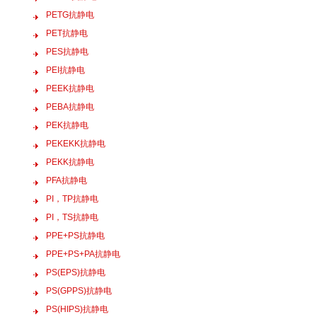
PETG抗静电
PET抗静电
PES抗静电
PEI抗静电
PEEK抗静电
PEBA抗静电
PEK抗静电
PEKEKK抗静电
PEKK抗静电
PFA抗静电
PI，TP抗静电
PI，TS抗静电
PPE+PS抗静电
PPE+PS+PA抗静电
PS(EPS)抗静电
PS(GPPS)抗静电
PS(HIPS)抗静电