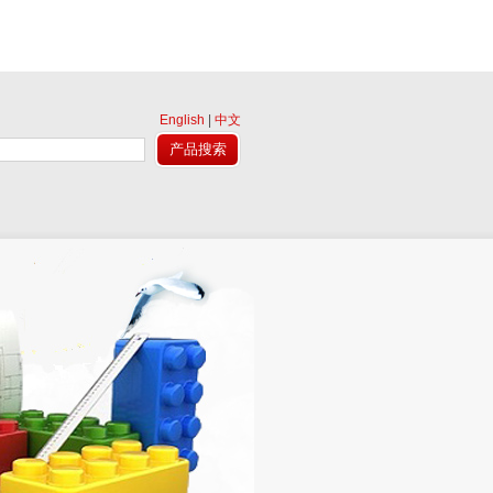
English
|
中文