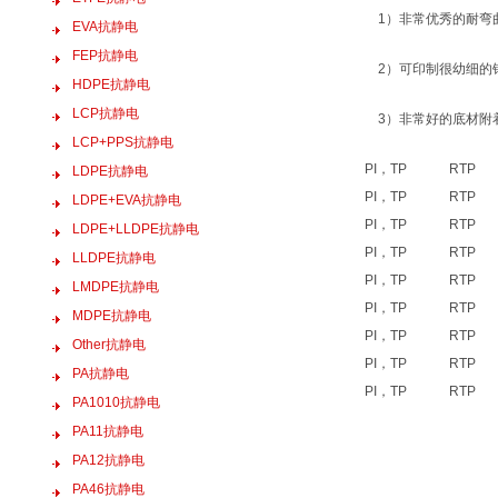
1）非常优秀的耐弯
EVA抗静电
FEP抗静电
2）可印制很幼细的
HDPE抗静电
LCP抗静电
3）非常好的底材附
LCP+PPS抗静电
PI，TP
RTP
LDPE抗静电
PI，TP
RTP
LDPE+EVA抗静电
PI，TP
RTP
LDPE+LLDPE抗静电
PI，TP
RTP
LLDPE抗静电
PI，TP
RTP
LMDPE抗静电
PI，TP
RTP
MDPE抗静电
PI，TP
RTP
Other抗静电
PI，TP
RTP
PA抗静电
PI，TP
RTP
PA1010抗静电
PA11抗静电
PA12抗静电
PA46抗静电