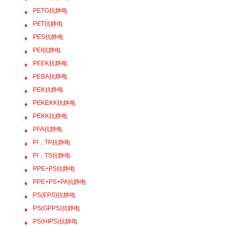
PETG抗静电
PET抗静电
PES抗静电
PEI抗静电
PEEK抗静电
PEBA抗静电
PEK抗静电
PEKEKK抗静电
PEKK抗静电
PFA抗静电
PI，TP抗静电
PI，TS抗静电
PPE+PS抗静电
PPE+PS+PA抗静电
PS(EPS)抗静电
PS(GPPS)抗静电
PS(HIPS)抗静电