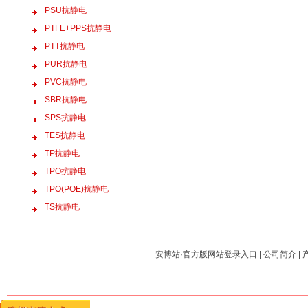
PSU抗静电
PTFE+PPS抗静电
PTT抗静电
PUR抗静电
PVC抗静电
SBR抗静电
SPS抗静电
TES抗静电
TP抗静电
TPO抗静电
TPO(POE)抗静电
TS抗静电
安博站·官方版网站登录入口
|
公司简介
|