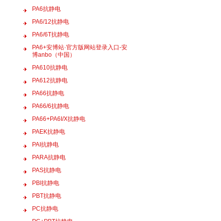
PA6抗静电
PA6/12抗静电
PA6/6T抗静电
PA6+安博站·官方版网站登录入口-安
博anbo（中国）
PA610抗静电
PA612抗静电
PA66抗静电
PA66/6抗静电
PA66+PA6I/X抗静电
PAEK抗静电
PAI抗静电
PARA抗静电
PAS抗静电
PBI抗静电
PBT抗静电
PC抗静电