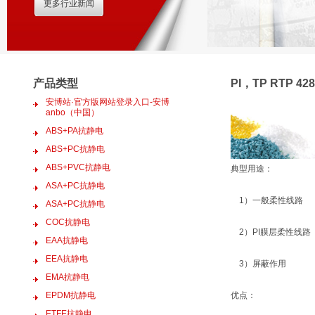
更多行业新闻
产品类型
PI，TP RTP 428
安博站·官方版网站登录入口-安博
anbo（中国）
ABS+PA抗静电
ABS+PC抗静电
ABS+PVC抗静电
典型用途：
ASA+PC抗静电
1）一般柔性线路
ASA+PC抗静电
COC抗静电
2）PI膜层柔性线路
EAA抗静电
EEA抗静电
3）屏蔽作用
EMA抗静电
EPDM抗静电
优点：
ETFE抗静电