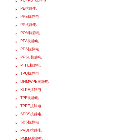
PC+PBT抗静电
PE抗静电
PPE抗静电
PP抗静电
POM抗静电
PPA抗静电
PPS抗静电
PPSU抗静电
PTFE抗静电
TPU抗静电
UHMWPE抗静电
XLPE抗静电
TPE抗静电
TPEE抗静电
SEBS抗静电
SBS抗静电
PVDF抗静电
PMMA抗静电