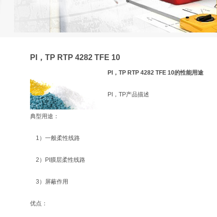
PI，TP RTP 4282 TFE 10
PI，TP RTP 4282 TFE 10的性能用途
PI，TP产品描述
典型用途：
1）一般柔性线路
2）PI膜层柔性线路
3）屏蔽作用
优点：