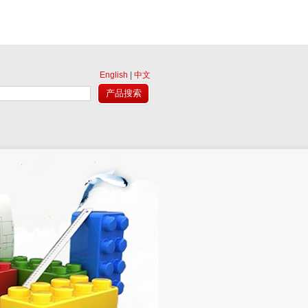
English
|
中文