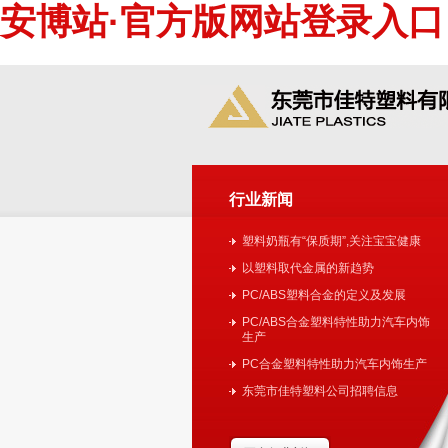
安博站·官方版网站登录入口
安博站·官方版网站登录入口
公
行业新闻
塑料奶瓶有“保质期”,关注宝宝健康
安博站·官方版网站登录入口-安博ANBO
以塑料取代金属的新趋势
PC/ABS塑料合金的定义及发展
PC/ABS合金塑料特性助力汽车内饰
生产
PC合金塑料特性助力汽车内饰生产
东莞市佳特塑料公司招聘信息