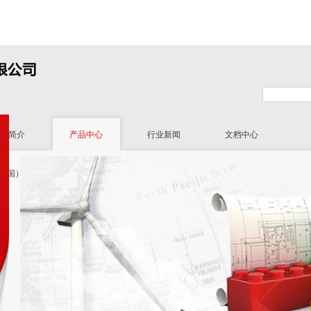
司简介
产品中心
行业新闻
文档中心
（中国）