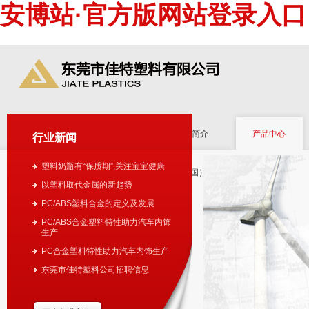
安博站·官方版网站登录入口
安博站·官方版网站登录入口
公司简介
产品中心
行业新闻
塑料奶瓶有“保质期”,关注宝宝健康
安博站·官方版网站登录入口-安博ANBO（中国）
以塑料取代金属的新趋势
PC/ABS塑料合金的定义及发展
PC/ABS合金塑料特性助力汽车内饰
生产
PC合金塑料特性助力汽车内饰生产
东莞市佳特塑料公司招聘信息