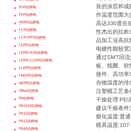
良的涂层和成
EVA抗静电
作温度范围大(
FEP抗静电
HDPE抗静电
高达330度
LCP抗静电
性杰出的抗析
LCP+PPS抗静电
品加工业高抗
LDPE抗静电
电镀性能较宽温
LDPE+EVA抗静电
通过SMT回
LDPE+LLDPE抗静电
板、线圈、软
LLDPE抗静电
接件、高功率
LMDPE抗静电
合物温度的传
MDPE抗静电
注塑模工艺条
Other抗静电
PA抗静电
干燥处理:PE
PA1010抗静电
建议干燥条件
PA11抗静电
熔化温度:普通
PA12抗静电
模具温度:10
PA46抗静电