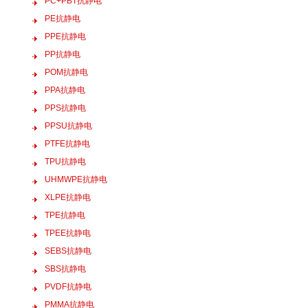
PC+PBT抗静电
PE抗静电
PPE抗静电
PP抗静电
POM抗静电
PPA抗静电
PPS抗静电
PPSU抗静电
PTFE抗静电
TPU抗静电
UHMWPE抗静电
XLPE抗静电
TPE抗静电
TPEE抗静电
SEBS抗静电
SBS抗静电
PVDF抗静电
PMMA抗静电