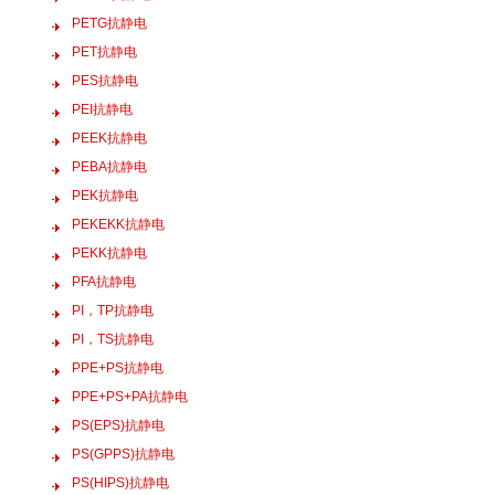
PETG抗静电
PET抗静电
PES抗静电
PEI抗静电
PEEK抗静电
PEBA抗静电
PEK抗静电
PEKEKK抗静电
PEKK抗静电
PFA抗静电
PI，TP抗静电
PI，TS抗静电
PPE+PS抗静电
PPE+PS+PA抗静电
PS(EPS)抗静电
PS(GPPS)抗静电
PS(HIPS)抗静电