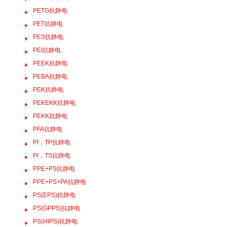
PETG抗静电
PET抗静电
PES抗静电
PEI抗静电
PEEK抗静电
PEBA抗静电
PEK抗静电
PEKEKK抗静电
PEKK抗静电
PFA抗静电
PI，TP抗静电
PI，TS抗静电
PPE+PS抗静电
PPE+PS+PA抗静电
PS(EPS)抗静电
PS(GPPS)抗静电
PS(HIPS)抗静电