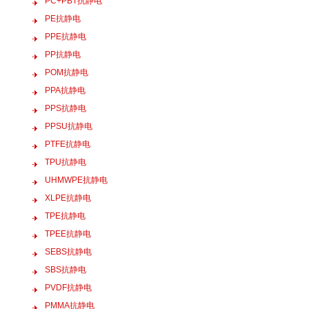
PC+PBT抗静电
PE抗静电
PPE抗静电
PP抗静电
POM抗静电
PPA抗静电
PPS抗静电
PPSU抗静电
PTFE抗静电
TPU抗静电
UHMWPE抗静电
XLPE抗静电
TPE抗静电
TPEE抗静电
SEBS抗静电
SBS抗静电
PVDF抗静电
PMMA抗静电