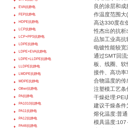
良的涂层和成
EVA抗静电
作温度范围大(
FEP抗静电
HDPE抗静电
高达330度
LCP抗静电
性杰出的抗析
LCP+PPS抗静电
品加工业高抗
LDPE抗静电
电镀性能较宽温
LDPE+EVA抗静电
通过SMT回
LDPE+LLDPE抗静电
板、线圈、软
LLDPE抗静电
接件、高功率
LMDPE抗静电
合物温度的传
MDPE抗静电
注塑模工艺条
Other抗静电
PA抗静电
干燥处理:PE
PA1010抗静电
建议干燥条件
PA11抗静电
熔化温度:普通
PA12抗静电
模具温度:10
PA46抗静电