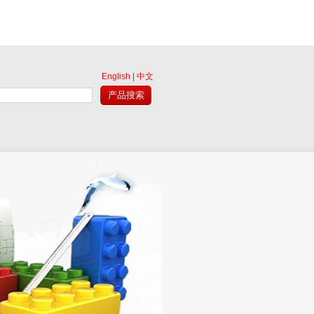
English
|
中文