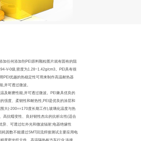
明固体,不添加任何添加剂PEI原料颗粒图片就有固有的阻
-0级,密度为1.28~1.42g/cm3。PEI具有很
利用PEI优越的热稳定性可用来制作高温耐热器
能,并可透过微波。
温及耐磨性能,并可透过微波。PEI兼具优良的
的强度、柔韧性和耐热性,PEI是优良的涂层和
-200==170度长期工作),玻璃化温度与热
度、高抗蠕变性、良好韧性杰出的抗析出性(适合
优异、可透过红外光和微波辐射;电器绝缘性
数和损耗因数不能通过SMT回流焊接测试主要应用电
精度密光纤元件、高温隔热板汽车行业:连接