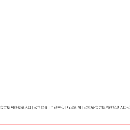
·官方版网站登录入口
|
公司简介
|
产品中心
|
行业新闻
|
安博站·官方版网站登录入口-安