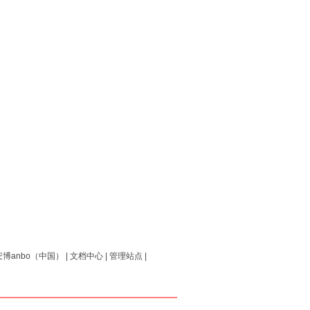
博anbo（中国）
|
文档中心
|
管理站点
|