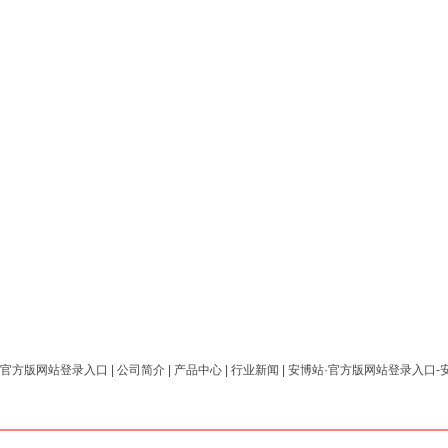
·官方版网站登录入口
|
公司简介
|
产品中心
|
行业新闻
|
安博站·官方版网站登录入口-安