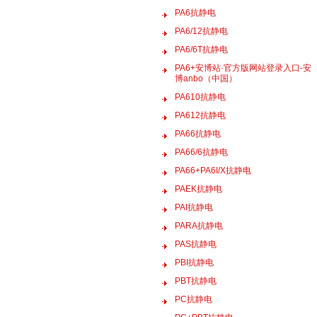
PA6抗静电
PA6/12抗静电
PA6/6T抗静电
PA6+安博站·官方版网站登录入口-安
博anbo（中国）
PA610抗静电
PA612抗静电
PA66抗静电
PA66/6抗静电
PA66+PA6I/X抗静电
PAEK抗静电
PAI抗静电
PARA抗静电
PAS抗静电
PBI抗静电
PBT抗静电
PC抗静电