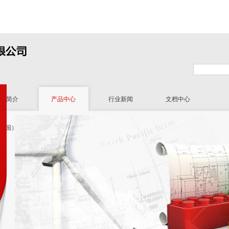
司简介
产品中心
行业新闻
文档中心
（中国）