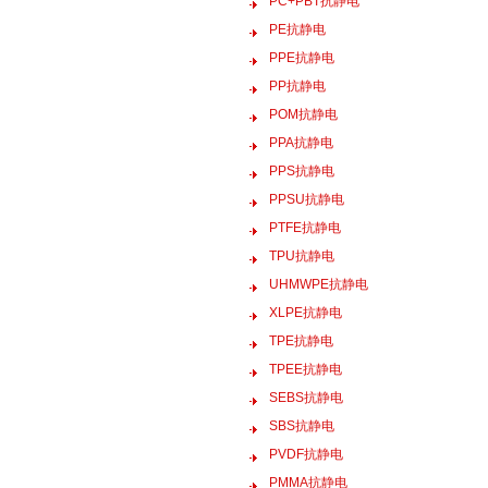
PC+PBT抗静电
PE抗静电
PPE抗静电
PP抗静电
POM抗静电
PPA抗静电
PPS抗静电
PPSU抗静电
PTFE抗静电
TPU抗静电
UHMWPE抗静电
XLPE抗静电
TPE抗静电
TPEE抗静电
SEBS抗静电
SBS抗静电
PVDF抗静电
PMMA抗静电