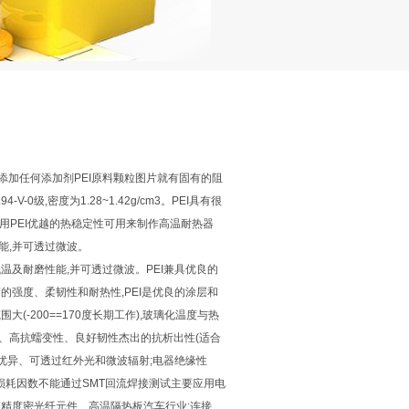
明固体,不添加任何添加剂PEI原料颗粒图片就有固有的阻
-0级,密度为1.28~1.42g/cm3。PEI具有很
利用PEI优越的热稳定性可用来制作高温耐热器
能,并可透过微波。
温及耐磨性能,并可透过微波。PEI兼具优良的
的强度、柔韧性和耐热性,PEI是优良的涂层和
-200==170度长期工作),玻璃化温度与热
度、高抗蠕变性、良好韧性杰出的抗析出性(适合
优异、可透过红外光和微波辐射;电器绝缘性
数和损耗因数不能通过SMT回流焊接测试主要应用电
精度密光纤元件、高温隔热板汽车行业:连接