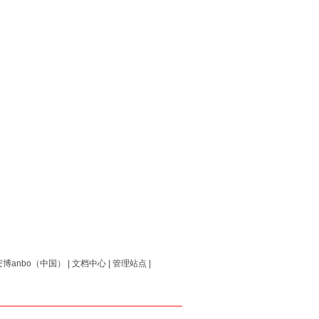
博anbo（中国）
|
文档中心
|
管理站点
|