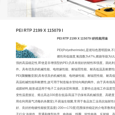
PEI RTP 2199 X 115079 I
PEI RTP 2199 X 115079 I的性能用途
PEI(Polyetherimide),是琥珀色透
燃性和低烟度,氧指数为47%,燃烧等级为UL94-V
强的高温稳定性,即使是非增强型的PEI,仍具有很好的韧性和强度。因此
件。具有优良的机械性能、电绝缘性能、耐辐照性能、耐高低温及耐磨性
PEI(聚醚酰亚胺)具有优良的机械性能、电绝缘性能、耐辐照性能、耐高低
高温机械性能和耐磨性,故可用于制造输水管转向阀的阀件。由于具有很高
成膜材料,能形成适用于电子工业的涂层和薄膜。主要特点连续工作温度范围大(
变性温度接近、熔点高达330度在低温/高温下仍保有高机械强度、高硬
用在利用蒸气消毒的杀菌室);不易滋生细菌,常用于食品加工业高抗辐射性
好、良好的电镀性能较宽温度(-200==170度)范围保持稳定的介电常
子行业:连接件、普通和微型外壳、电路板、线圈、软性电路、反射镜、高