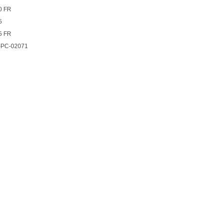
0 FR
5
5 FR
-PC-02071