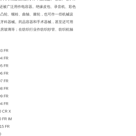
还被广泛用作电容器。绝缘皮包、录音机、彩色
、凸轮、螺栓、曲轴、棘轮，也可作一些机械设
及牙科器械。药品容器和手术器械，甚至还可用
暖房玻璃等；在纺织行业作纺织纱管、纺织机轴
03 FR
04 FR
05 FR
06 FR
07 FR
08 FR
09 FR
04 FR
0 CR X
 FR IM
15 FR
0