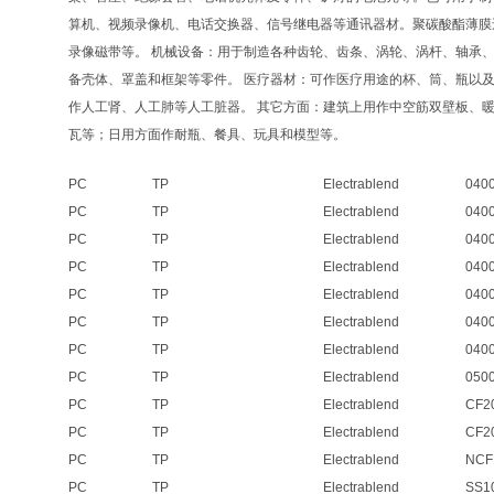
算机、视频录像机、电话交换器、信号继电器等通讯器材。聚碳酸酯薄膜
录像磁带等。 机械设备：用于制造各种齿轮、齿条、涡轮、涡杆、轴承
备壳体、罩盖和框架等零件。 医疗器材：可作医疗用途的杯、筒、瓶以
作人工肾、人工肺等人工脏器。 其它方面：建筑上用作中空筋双壁板、
瓦等；日用方面作耐瓶、餐具、玩具和模型等。
PC
TP
Electrablend
040
PC
TP
Electrablend
040
PC
TP
Electrablend
040
PC
TP
Electrablend
040
PC
TP
Electrablend
040
PC
TP
Electrablend
040
PC
TP
Electrablend
040
PC
TP
Electrablend
050
PC
TP
Electrablend
CF2
PC
TP
Electrablend
CF20
PC
TP
Electrablend
NCF
PC
TP
Electrablend
SS1