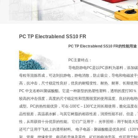
PC TP Electrablend SS10 FR
PC TP Electrablend SS10 FR的性能用途
PC主要特点：
导电防静电PC是以PC原料为基料，添加
母粒等混炼而成，可达到抗静电，静电消散，防止吸尘，导电和电磁波干
高，抗冲击，尺寸稳定性良好，优良的耐蠕变性、耐热、耐寒、长期使用湿度
PC 中文名称叫聚碳酸酯。它是一种新型的热塑性塑料，透明的度打90
较高的冲击强度，高度的尺寸稳定性和范围很宽的使用温度、良好的电绝
成型。PC的热性能优异，可在-100℃－130℃之间长期使用，脆化温度在
品性较差，高温易水解，与其它树脂的相容性差，润滑性能不好。但是，
性，从而获得十分优异的性能。 它们广泛用于： 光学照明：用于制造大
还可广泛用于飞机上的透明材料。 电子电器：聚碳酸酯是优良的E（12
架、管座、绝缘套管、电话机壳体及零件、矿灯的电池壳等。也可用于制