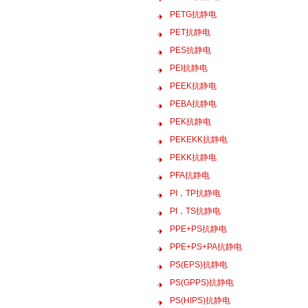
PETG抗静电
PET抗静电
PES抗静电
PEI抗静电
PEEK抗静电
PEBA抗静电
PEK抗静电
PEKEKK抗静电
PEKK抗静电
PFA抗静电
PI，TP抗静电
PI，TS抗静电
PPE+PS抗静电
PPE+PS+PA抗静电
PS(EPS)抗静电
PS(GPPS)抗静电
PS(HIPS)抗静电