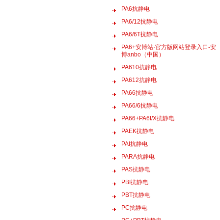
PA6抗静电
PA6/12抗静电
PA6/6T抗静电
PA6+安博站·官方版网站登录入口-安
博anbo（中国）
PA610抗静电
PA612抗静电
PA66抗静电
PA66/6抗静电
PA66+PA6I/X抗静电
PAEK抗静电
PAI抗静电
PARA抗静电
PAS抗静电
PBI抗静电
PBT抗静电
PC抗静电