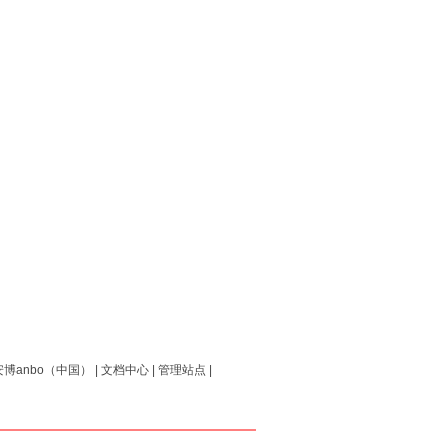
博anbo（中国）
|
文档中心
|
管理站点
|