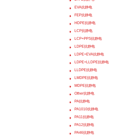
EVA抗静电
FEP抗静电
HDPE抗静电
LCP抗静电
LCP+PPS抗静电
LDPE抗静电
LDPE+EVA抗静电
LDPE+LLDPE抗静电
LLDPE抗静电
LMDPE抗静电
MDPE抗静电
Other抗静电
PA抗静电
PA1010抗静电
PA11抗静电
PA12抗静电
PA46抗静电