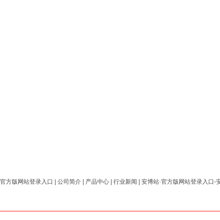
·官方版网站登录入口
|
公司简介
|
产品中心
|
行业新闻
|
安博站·官方版网站登录入口-安